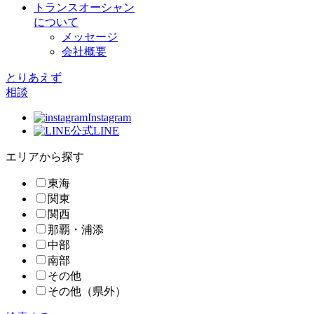
トランスオーシャン
について
メッセージ
会社概要
とりあえず
相談
Instagram
公式LINE
エリアから探す
東海
関東
関西
那覇・浦添
中部
南部
その他
その他（県外）