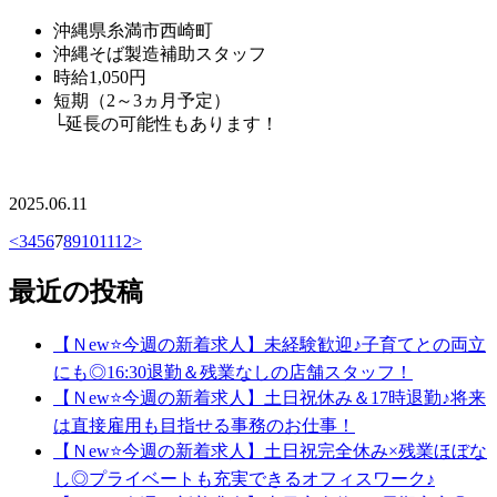
沖縄県糸満市西崎町
沖縄そば製造補助スタッフ
時給1,050円
短期（2～3ヵ月予定）
└延長の可能性もあります！
2025.06.11
<
3
4
5
6
7
8
9
10
11
12
>
最近の投稿
【Ｎew⭐今週の新着求人】未経験歓迎♪子育てとの両立
にも◎16:30退勤＆残業なしの店舗スタッフ！
【Ｎew⭐今週の新着求人】土日祝休み＆17時退勤♪将来
は直接雇用も目指せる事務のお仕事！
【Ｎew⭐今週の新着求人】土日祝完全休み×残業ほぼな
し◎プライベートも充実できるオフィスワーク♪