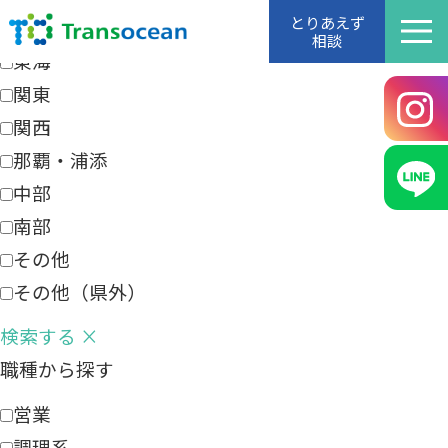
エリアから探す
とりあえず
相談
東海
関東
関西
那覇・浦添
中部
南部
その他
その他（県外）
検索する
×
職種から探す
営業
調理系