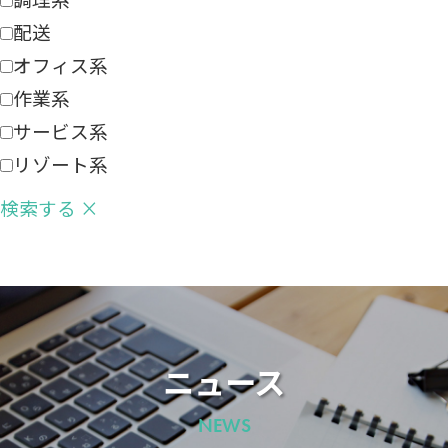
配送
オフィス系
作業系
サービス系
リゾート系
検索する
×
ニュース
NEWS