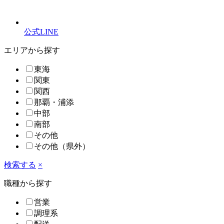
公式LINE
エリアから探す
東海
関東
関西
那覇・浦添
中部
南部
その他
その他（県外）
検索する
×
職種から探す
営業
調理系