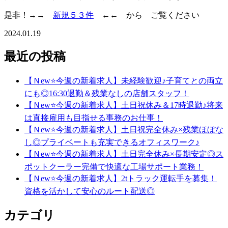
是非！→→
新規５３件
←← から ご覧ください
2024.01.19
最近の投稿
【Ｎew⭐今週の新着求人】未経験歓迎♪子育てとの両立
にも◎16:30退勤＆残業なしの店舗スタッフ！
【Ｎew⭐今週の新着求人】土日祝休み＆17時退勤♪将来
は直接雇用も目指せる事務のお仕事！
【Ｎew⭐今週の新着求人】土日祝完全休み×残業ほぼな
し◎プライベートも充実できるオフィスワーク♪
【Ｎew⭐今週の新着求人】土日完全休み×長期安定◎ス
ポットクーラー完備で快適な工場サポート業務！
【Ｎew⭐今週の新着求人】2tトラック運転手を募集！
資格を活かして安心のルート配送◎
カテゴリ