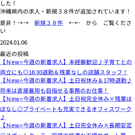
した！
沖縄県内の求人・新規３８件が追加されています！
是非！→→
新規３８件
←← から ご覧くださ
い
2024.01.06
最近の投稿
【Ｎew⭐今週の新着求人】未経験歓迎♪子育てとの
両立にも◎16:30退勤＆残業なしの店舗スタッフ！
【Ｎew⭐今週の新着求人】土日祝休み＆17時退勤♪
将来は直接雇用も目指せる事務のお仕事！
【Ｎew⭐今週の新着求人】土日祝完全休み×残業ほ
ぼなし◎プライベートも充実できるオフィスワーク
♪
【Ｎew⭐今週の新着求人】土日完全休み×長期安定