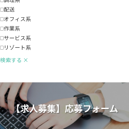
配送
オフィス系
作業系
サービス系
リゾート系
検索する
×
【求人募集】応募フォーム