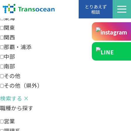
エリアから探す
とりあえず
相談
東海
関東
関西
那覇・浦添
中部
南部
その他
その他（県外）
検索する
×
職種から探す
営業
調理系