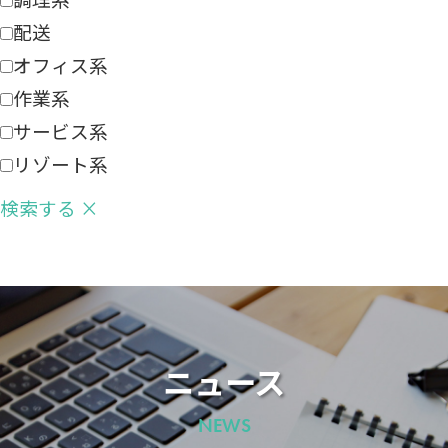
配送
オフィス系
作業系
サービス系
リゾート系
検索する
×
ニュース
NEWS