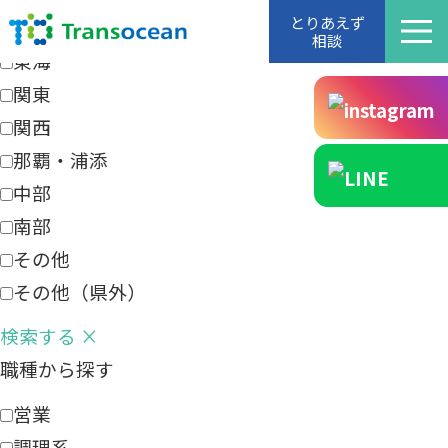
エリアから探す
とりあえず
相談
東海
関東
関西
那覇・浦添
中部
南部
その他
その他（県外）
検索する
×
職種から探す
営業
調理系