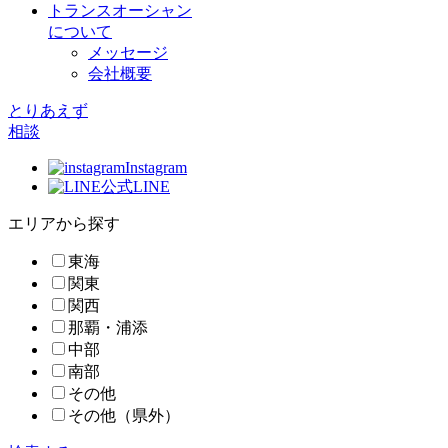
トランスオーシャン
について
メッセージ
会社概要
とりあえず
相談
Instagram
公式LINE
エリアから探す
東海
関東
関西
那覇・浦添
中部
南部
その他
その他（県外）