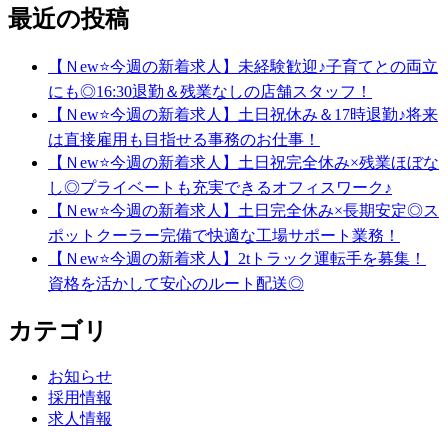
最近の投稿
【Ｎew⭐今週の新着求人】未経験歓迎♪子育てとの両立
にも◎16:30退勤＆残業なしの店舗スタッフ！
【Ｎew⭐今週の新着求人】土日祝休み＆17時退勤♪将来
は直接雇用も目指せる事務のお仕事！
【Ｎew⭐今週の新着求人】土日祝完全休み×残業ほぼな
し◎プライベートも充実できるオフィスワーク♪
【Ｎew⭐今週の新着求人】土日完全休み×長期安定◎ス
ポットクーラー完備で快適な工場サポート業務！
【Ｎew⭐今週の新着求人】2tトラック運転手を募集！
資格を活かして安心のルート配送◎
カテゴリ
お知らせ
採用情報
求人情報