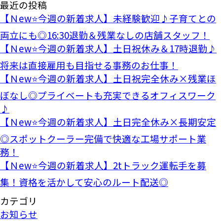
最近の投稿
【Ｎew⭐今週の新着求人】未経験歓迎♪子育てとの
両立にも◎16:30退勤＆残業なしの店舗スタッフ！
【Ｎew⭐今週の新着求人】土日祝休み＆17時退勤♪
将来は直接雇用も目指せる事務のお仕事！
【Ｎew⭐今週の新着求人】土日祝完全休み×残業ほ
ぼなし◎プライベートも充実できるオフィスワーク
♪
【Ｎew⭐今週の新着求人】土日完全休み×長期安定
◎スポットクーラー完備で快適な工場サポート業
務！
【Ｎew⭐今週の新着求人】2tトラック運転手を募
集！資格を活かして安心のルート配送◎
カテゴリ
お知らせ