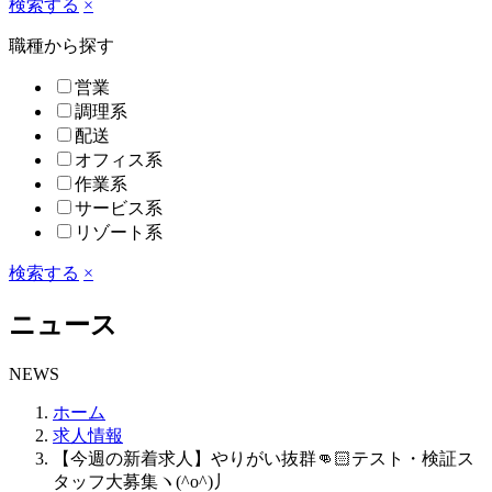
検索する
×
職種から探す
営業
調理系
配送
オフィス系
作業系
サービス系
リゾート系
検索する
×
ニュース
NEWS
ホーム
求人情報
【今週の新着求人】やりがい抜群👊🏻テスト・検証ス
タッフ大募集ヽ(^o^)丿