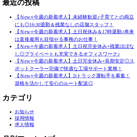
最近の投稿
【Ｎew⭐今週の新着求人】未経験歓迎♪子育てとの両立
にも◎16:30退勤＆残業なしの店舗スタッフ！
【Ｎew⭐今週の新着求人】土日祝休み＆17時退勤♪将来
は直接雇用も目指せる事務のお仕事！
【Ｎew⭐今週の新着求人】土日祝完全休み×残業ほぼな
し◎プライベートも充実できるオフィスワーク♪
【Ｎew⭐今週の新着求人】土日完全休み×長期安定◎ス
ポットクーラー完備で快適な工場サポート業務！
【Ｎew⭐今週の新着求人】2tトラック運転手を募集！
資格を活かして安心のルート配送◎
カテゴリ
お知らせ
採用情報
求人情報