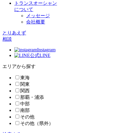
トランスオーシャン
について
メッセージ
会社概要
とりあえず
相談
Instagram
公式LINE
エリアから探す
東海
関東
関西
那覇・浦添
中部
南部
その他
その他（県外）