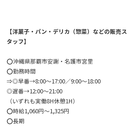
【洋菓子・パン・デリカ（惣菜）などの販売ス
タッフ
】
⭕
沖縄県
那覇市安謝・名護市宮里
⭕勤務時間
⇒
◎早番→8:00～17:00／9:00〜18:00
◎遅番→12:00〜21:00
（いずれも実働8H休憩1H）
⭕
時給1,060円
～1,325円
⭕
長期