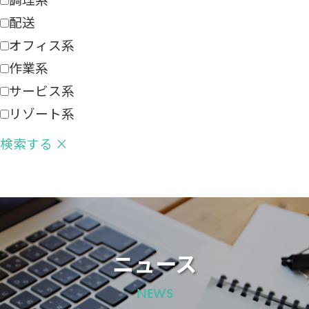
配送
オフィス系
作業系
サービス系
リゾート系
検索する
×
ニュース
NEWS