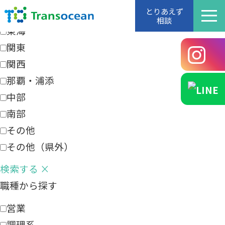
エリアから探す
とりあえず
相談
東海
関東
関西
那覇・浦添
中部
南部
その他
その他（県外）
検索する
×
職種から探す
営業
調理系